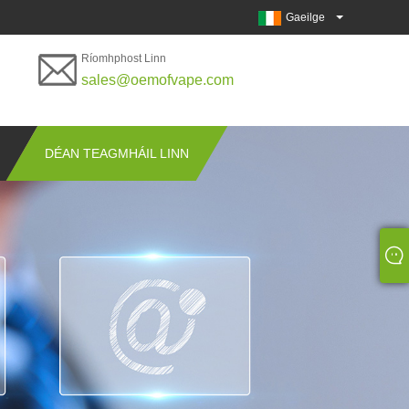
Gaeilge
Ríomhphost Linn
sales@oemofvape.com
DÉAN TEAGMHÁIL LINN