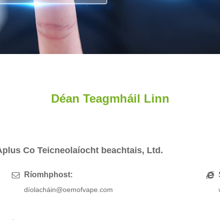
Déan Teagmháil Linn
Aplus Co Teicneolaíocht beachtais, Ltd.
Ríomhphost:
díolacháin@oemofvape.com