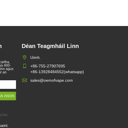
h
Déan Teagmháil Linn
Dlíthe toitíní leictreonacha i
Uimh.
cartha,
dtíortha éagsúla
ha 400-
2025/04/11
+86-755-27907695
ainn agus
+86-13928484552(whatsapp)
ir an
Tá an -tóir ar thoitíní leictreonacha a
chuidíonn leis na tomhaltóirí
sales@oemofvape.com
caitheamh tobac a laghdú nó
caitheamh tobac a thabhairt suas.
Léiríonn an t -alt seo dlíthe agus
rialacháin toitíní leictreonacha de
réir tíortha éagsúla. Ina theannta sin,
tá roinnt tíortha agus tá cosc ar
tháirgí gaile.
achta
aint.