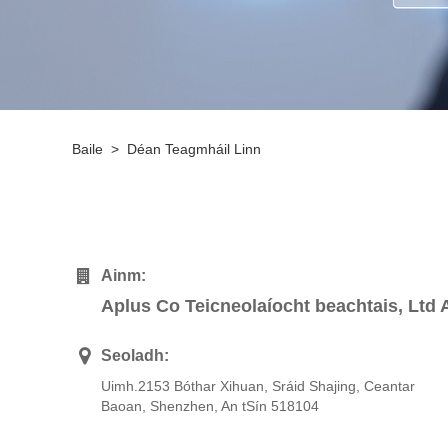
Baile
>
Déan Teagmháil Linn
Ainm:
Aplus Co Teicneolaíocht beachtais, Ltd 
Seoladh:
Uimh.2153 Bóthar Xihuan, Sráid Shajing, Ceantar
Baoan, Shenzhen, An tSín 518104