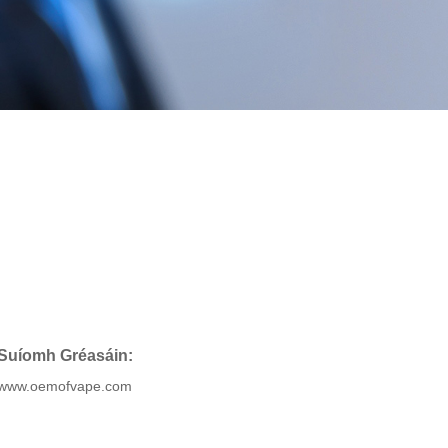
Suíomh Gréasáin:
www.oemofvape.com