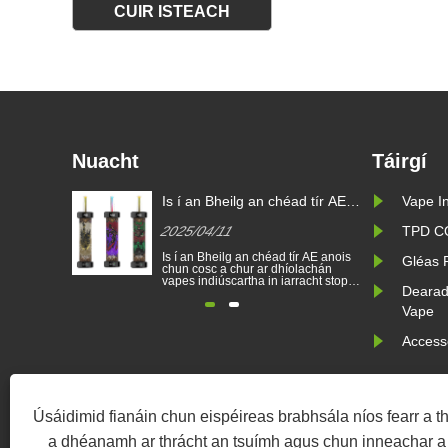
Nuacht
Táirgí
Is í an Bheilg an chéad tír AE
Vape I
chun toitíní indiúscartha a
2025/04/11
TPD C
thoirmeasc
Is í an Bheilg an chéad tír AE anois
Gléas 
chun cosc a chur ar dhíolachán
vapes indiúscartha in iarracht stop a
Dearad
chur le daoine óga a bheith gafa le
nicitín agus an comhshaol a
Vape
chosaint. Cuirtear cosc ar dhíol toitíní
leictreonacha indiúscartha sa Bheilg
Access
ar fhorais sláinte agus comhshaoil
ón 1 Eanáir. Thá......
Úsáidimid fianáin chun eispéireas brabhsála níos fearr a tha
Cóip
a dhéanamh ar thrácht an tsuímh agus chun inneachar a 