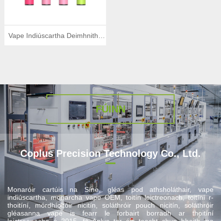
Vape Indiúscartha Deimhnithe
UFI 600 clúimh
FÚINN
Coplus Precision Technology Co., Ltd.
Monaróir cartúis na Síne, gléas pod athsholáthair, vape
indiúscartha, monarcha vape OEM, toitín leictreonach, toitíní r-
thoitíní, mórdhíoltóir nicitín, soláthróir pouch nicitín, soláthróir
gléasanna vape is fearr le forbairt borradh ar thoitíní