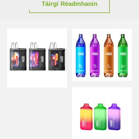
Táirgí Réadmhaoin