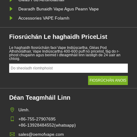
Dearadh Bunaidh Vape Agus Peann Vape
Accessories VAPE Folamh
Fiosrúchán Le haghaidh PriceList
Le haghaidh fiosrúcháin faoi Vape Indiúscartha, Gléas Pod
Athsholáthair, Vape Indiúscartha 400-600 puff nó pricelist, fág do r-
phost chugainn agus beimid i dteagmháil linn laistigh de 24 uair an
chloig.
Déan Teagmháil Linn
Uimh.
+86-755-27907695
+86-13928484552(whatsapp)
sales@oemofvape.com