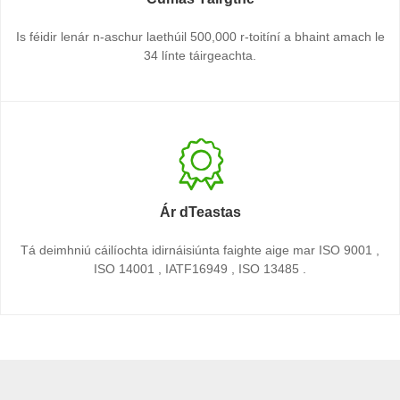
Is féidir lenár n-aschur laethúil 500,000 r-toitíní a bhaint amach le
34 línte táirgeachta.
Ár dTeastas
Tá deimhniú cáilíochta idirnáisiúnta faighte aige mar ISO 9001 ,
ISO 14001 , IATF16949 , ISO 13485 .