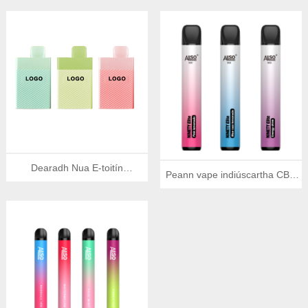
clúimh
Dearadh Nua E-toitín
Peann vape indiúscartha CBD
Indiúscartha 7500 Clúimh
800 puff