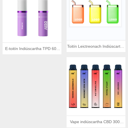
Toitín Leictreonach Indiúscartha
E-toitín Indiúscartha TPD 600
6300 Clúimh
Clúimh
Vape indiúscartha CBD 3000