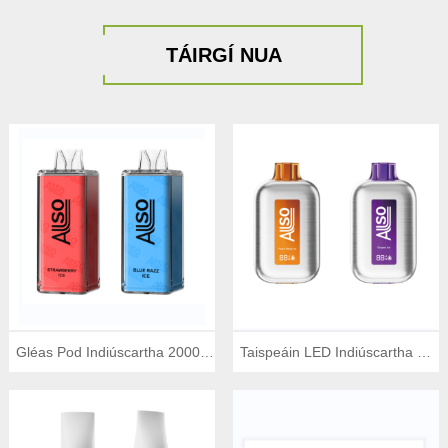
TÁIRGÍ NUA
Gléas Pod Indiúscartha 20000
Taispeáin LED Indiúscartha E-
Clúimh
toitín 7000 clúimh