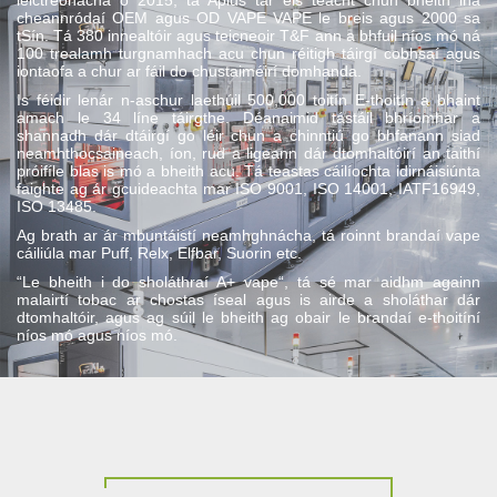
leictreonacha ó 2015, tá Aplus tar éis teacht chun bheith ina
cheannródaí OEM agus OD VAPE VAPE le breis agus 2000 sa
tSín. Tá 380 innealtóir agus teicneoir T&F ann a bhfuil níos mó ná
100 trealamh turgnamhach acu chun réitigh táirgí cobhsaí agus
iontaofa a chur ar fáil do chustaiméirí domhanda.
Is féidir lenár n-aschur laethúil 500,000 toitín E-thoitín a bhaint
amach le 34 líne táirgthe. Déanaimid tástáil bhríomhar a
shannadh dár dtáirgí go léir chun a chinntiú go bhfanann siad
neamhthocsaineach, íon, rud a ligeann dár dtomhaltóirí an taithí
próifíle blas is mó a bheith acu. Tá teastas cáilíochta idirnáisiúnta
faighte ag ár gcuideachta mar ISO 9001, ISO 14001, IATF16949,
ISO 13485.
Ag brath ar ár mbuntáistí neamhghnácha, tá roinnt brandaí vape
cáiliúla mar Puff, Relx, Elfbar, Suorin etc.
“Le bheith i do sholáthraí A+ vape“, tá sé mar aidhm againn
malairtí tobac ar chostas íseal agus is airde a sholáthar dár
dtomhaltóir, agus ag súil le bheith ag obair le brandaí e-thoitíní
níos mó agus níos mó.