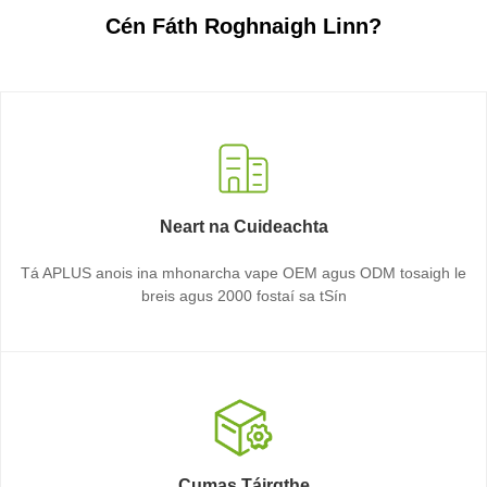
Cén Fáth Roghnaigh Linn?
Neart na Cuideachta
Tá APLUS anois ina mhonarcha vape OEM agus ODM tosaigh le
breis agus 2000 fostaí sa tSín
Cumas Táirgthe