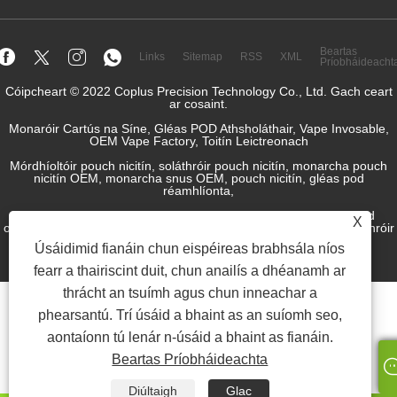
Beartas
Links
Sitemap
RSS
XML
Príobháideacht
Cóipcheart © 2022 Coplus Precision Technology Co., Ltd. Gach ceart
ar cosaint.
Monaróir Cartús na Síne, Gléas POD Athsholáthair, Vape Invosable,
OEM Vape Factory, Toitín Leictreonach
Mórdhíoltóir pouch nicitín, soláthróir pouch nicitín, monarcha pouch
nicitín OEM, monarcha snus OEM, pouch nicitín, gléas pod
réamhlíonta,
Gléas pod athlíonta, córas pod, gléas pod dúnta, trealamh pod
X
oscailte, r-leacht, r-sú, déantúsóir leacht toitíní leictreonach, soláthróir
snus.
Úsáidimid fianáin chun eispéireas brabhsála níos
fearr a thairiscint duit, chun anailís a dhéanamh ar
thrácht an tsuímh agus chun inneachar a
phearsantú. Trí úsáid a bhaint as an suíomh seo,
aontaíonn tú lenár n-úsáid a bhaint as fianáin.
Beartas Príobháideachta
Diúltaigh
Glac