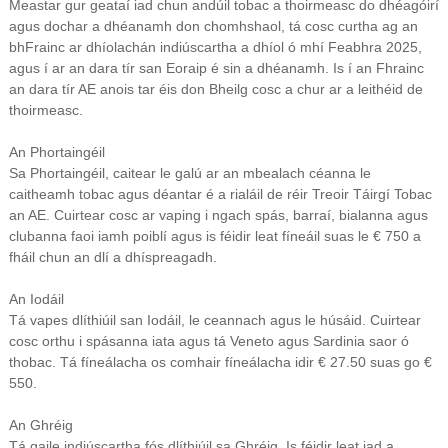
Meastar gur geataí iad chun andúil tobac a thoirmeasc do dhéagóirí
agus dochar a dhéanamh don chomhshaol, tá cosc curtha ag an
bhFrainc ar dhíolachán indiúscartha a dhíol ó mhí Feabhra 2025,
agus í ar an dara tír san Eoraip é sin a dhéanamh. Is í an Fhrainc
an dara tír AE anois tar éis don Bheilg cosc a chur ar a leithéid de
thoirmeasc.
An Phortaingéil
Sa Phortaingéil, caitear le galú ar an mbealach céanna le
caitheamh tobac agus déantar é a rialáil de réir Treoir Táirgí Tobac
an AE. Cuirtear cosc ar vaping i ngach spás, barraí, bialanna agus
clubanna faoi iamh poiblí agus is féidir leat fíneáil suas le € 750 a
fháil chun an dlí a dhíspreagadh.
An Iodáil
Tá vapes dlíthiúil san Iodáil, le ceannach agus le húsáid. Cuirtear
cosc orthu i spásanna iata agus tá Veneto agus Sardinia saor ó
thobac. Tá fíneálacha os comhair fíneálacha idir € 27.50 suas go €
550.
An Ghréig
Tá gaile indiúscartha fós dlíthiúil sa Ghréig. Is féidir leat iad a