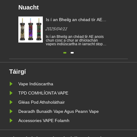
Nuacht
Is í an Bheilg an chéad tír AE
chun toitíní indiúscartha a
2025/04/11
thoirmeasc
Is í an Bheilg an chéad tír AE anois
chun cosc a chur ar dhíolachán
vapes indiúscartha in iarracht stop a
chur le daoine óga a bheith gafa le
nicitín agus an comhshaol a
chosaint. Cuirtear cosc ar dhíol toitíní
leictreonacha indiúscartha sa Bheilg
ar fhorais sláinte agus comhshaoil
ón 1 Eanáir. Thá......
Táirgí
Vape Indiúscartha
TPD COMHLÍONTA VAPE
Gléas Pod Athsholáthair
Dearadh Bunaidh Vape Agus Peann Vape
Accessories VAPE Folamh