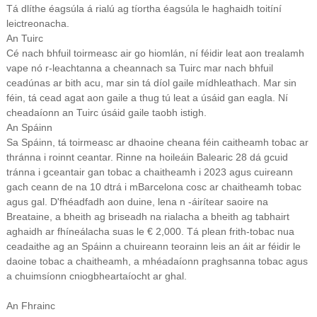
Tá dlíthe éagsúla á rialú ag tíortha éagsúla le haghaidh toitíní
leictreonacha.
An Tuirc
Cé nach bhfuil toirmeasc air go hiomlán, ní féidir leat aon trealamh
vape nó r-leachtanna a cheannach sa Tuirc mar nach bhfuil
ceadúnas ar bith acu, mar sin tá díol gaile mídhleathach. Mar sin
féin, tá cead agat aon gaile a thug tú leat a úsáid gan eagla. Ní
cheadaíonn an Tuirc úsáid gaile taobh istigh.
An Spáinn
Sa Spáinn, tá toirmeasc ar dhaoine cheana féin caitheamh tobac ar
thránna i roinnt ceantar. Rinne na hoileáin Balearic 28 dá gcuid
tránna i gceantair gan tobac a chaitheamh i 2023 agus cuireann
gach ceann de na 10 dtrá i mBarcelona cosc ar chaitheamh tobac
agus gal. D'fhéadfadh aon duine, lena n -áirítear saoire na
Breataine, a bheith ag briseadh na rialacha a bheith ag tabhairt
aghaidh ar fhíneálacha suas le € 2,000. Tá plean frith-tobac nua
ceadaithe ag an Spáinn a chuireann teorainn leis an áit ar féidir le
daoine tobac a chaitheamh, a mhéadaíonn praghsanna tobac agus
a chuimsíonn cniogbheartaíocht ar ghal.
An Fhrainc