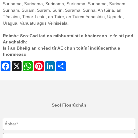
Surinama, Surinama, Surinama, Surinama, Surinama, Surinam,
Surinam, Suram, Suram, Surin, Surama, Surina, An tSiria, an
Téalainn, Timor-Leste, an Tuirc, an Tuircméanastáin, Uganda,
Uragua, Vanuatu agus Veiniséala.
Roimhe Seo:
Cad iad na míbhuntáistí a bhaineann le feistí pod
Ar aghaidh:
Is í an Bheilg an chéad tír AE chun toitíní indiúscartha a
thoirmeasc
Facebook
X
WhatsApp
Pinterest
LinkedIn
Share
Seol Fiosrúchán