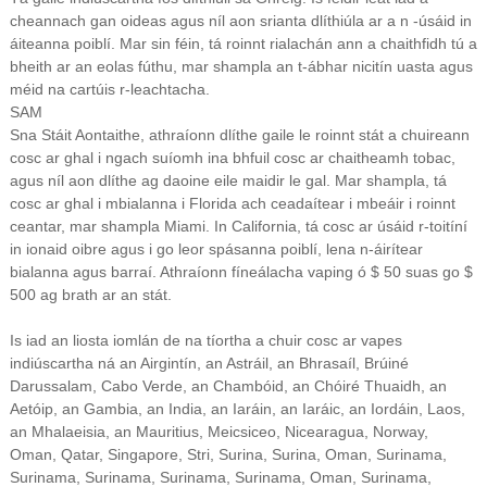
cheannach gan oideas agus níl aon srianta dlíthiúla ar a n -úsáid in
áiteanna poiblí. Mar sin féin, tá roinnt rialachán ann a chaithfidh tú a
bheith ar an eolas fúthu, mar shampla an t-ábhar nicitín uasta agus
méid na cartúis r-leachtacha.
SAM
Sna Stáit Aontaithe, athraíonn dlíthe gaile le roinnt stát a chuireann
cosc ar ghal i ngach suíomh ina bhfuil cosc ar chaitheamh tobac,
agus níl aon dlíthe ag daoine eile maidir le gal. Mar shampla, tá
cosc ar ghal i mbialanna i Florida ach ceadaítear i mbeáir i roinnt
ceantar, mar shampla Miami. In California, tá cosc ar úsáid r-toitíní
in ionaid oibre agus i go leor spásanna poiblí, lena n-áirítear
bialanna agus barraí. Athraíonn fíneálacha vaping ó $ 50 suas go $
500 ag brath ar an stát.
Is iad an liosta iomlán de na tíortha a chuir cosc ar vapes
indiúscartha ná an Airgintín, an Astráil, an Bhrasaíl, Brúiné
Darussalam, Cabo Verde, an Chambóid, an Chóiré Thuaidh, an
Aetóip, an Gambia, an India, an Iaráin, an Iaráic, an Iordáin, Laos,
an Mhalaeisia, an Mauritius, Meicsiceo, Nicearagua, Norway,
Oman, Qatar, Singapore, Stri, Surina, Surina, Oman, Surinama,
Surinama, Surinama, Surinama, Surinama, Oman, Surinama,