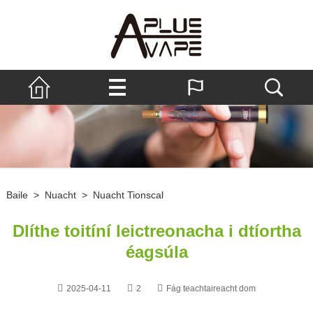
Baile
>
Nuacht
>
Nuacht Tionscal
Dlíthe toitíní leictreonacha i dtíortha
éagsúla
2025-04-11
2
Fág teachtaireacht dom