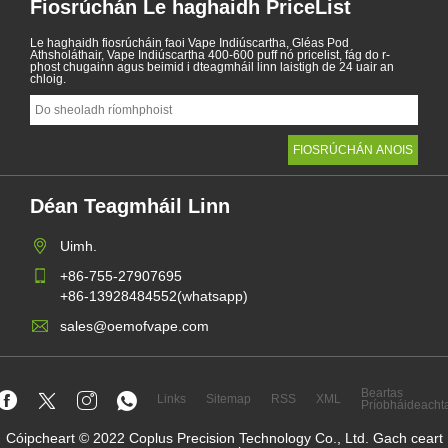
Fiosrúchán Le haghaidh PriceList
Le haghaidh fiosrúcháin faoi Vape Indiúscartha, Gléas Pod
Athsholáthair, Vape Indiúscartha 400-600 puff nó pricelist, fág do r-
phost chugainn agus beimid i dteagmháil linn laistigh de 24 uair an
chloig.
Déan Teagmháil Linn
Uimh.
+86-755-27907695
+86-13928484552(whatsapp)
sales@oemofvape.com
Beartas
Links
Sitemap
RSS
XML
Príobháideacht
Cóipcheart © 2022 Coplus Precision Technology Co., Ltd. Gach ceart