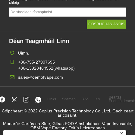
chloig.
Déan Teagmháil Linn
Uimh.
+86-755-27907695
+86-13928484552(whatsapp)
sales@oemofvape.com
Beartas
Links
Sitemap
RSS
XML
Príobháideacht
Cóipcheart © 2022 Coplus Precision Technology Co., Ltd. Gach ceart
ar cosaint.
Monaróir Cartús na Síne, Gléas POD Athsholáthair, Vape Invosable,
OEM Vape Factory, Toitín Leictreonach
X