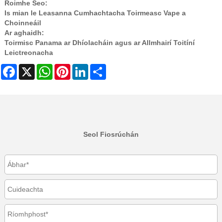
Roimhe Seo:
Is mian le Leasanna Cumhachtacha Toirmeasc Vape a
Choinneáil
Ar aghaidh:
Toirmisc Panama ar Dhíolacháin agus ar Allmhairí Toitíní
Leictreonacha
Facebook
X
WhatsApp
Pinterest
LinkedIn
Share
Seol Fiosrúchán