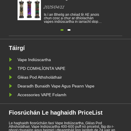
chun toitíní indiúscartha a
2025/04/11
thoirmeasc
Is í an Bheilg an chéad tír AE anois
chun cosc a chur ar dhíolachán
vapes indiúscartha in iarracht stop a
chur le daoine óga a bheith gafa le
nicitín agus an comhshaol a
chosaint. Cuirtear cosc ar dhíol toitíní
leictreonacha indiúscartha sa Bheilg
ar fhorais sláinte agus comhshaoil
ón 1 Eanáir. Thá......
Táirgí
Vape Indiúscartha
TPD COMHLÍONTA VAPE
Gléas Pod Athsholáthair
Dearadh Bunaidh Vape Agus Peann Vape
Accessories VAPE Folamh
Fiosrúchán Le haghaidh PriceList
Le haghaidh fiosrúcháin faoi Vape Indiúscartha, Gléas Pod
Athsholáthair, Vape Indiúscartha 400-600 puff nó pricelist, fág do r-
phost chugainn agus beimid i dteagmháil linn laistigh de 24 uair an