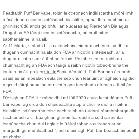
Féadfaidh Puff Bar vape, toitín leictreonach indiúscartha móréilimh
a úsáideann nicotín sintéiseach blaistithe, aghaidh a thabhairt ar
ghrinnscrúdú anois go bhfuil an t-údarás ag Riarachán Bia agus
Drugaí na SA táirgí nicotín sintéiseacha, nó cruthaithe
saotharlainne, a rialáil.
Ar 11 Márta, síníodh bille caiteachais feidearálach nua ina dhlí a
thugann cumhacht rialála don FDA ar nicotín sintéiseach, ar a
dtugtar nicotín saor ó thobac freisin. Roimhe seo, ní raibh an
chumhacht ag an FDA ach táirgí a raibh nicotín tobac-bhunaithe
iontu a rialáil. go leor
r-toitín
Bhain déantóirí, Puff Bar san áireamh,
úsáid as an mbealach éalaithe seo chun leanúint ar aghaidh ag díol
a gcuid táirgí bunaithe ar nicotín gan faomhadh díreach a fháil ón
FDA.
D'eisigh an FDA litir rabhaidh i mí Iúil 2020 chuig lucht déanta Puff
Bar vape, ag ordú don chuideachta stop a chur le díol a r-toitíní
blaistithe indiúscartha toisc nach raibh an t-údarú réamhmhargaidh
riachtanach aici. Luaigh an ghníomhaireacht a cuid iarrachtaí
leanúnacha chun dul i ngleic le “táirgí tobac a cuireadh ar an
margadh go mídhleathach”, ach d’aimsigh Puff Bar bealach timpeall
an choisc.