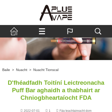
Baile
>
Nuacht
>
Nuacht Tionscal
D'fhéadfadh Toitíní Leictreonacha
Puff Bar aghaidh a thabhairt ar
Chniogbheartaíocht FDA
2022-07-01
1
Fág teachtaireacht dom