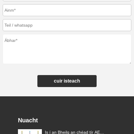
cuir isteach
Nuacht
Is í an Bheilg an chéad tír AE