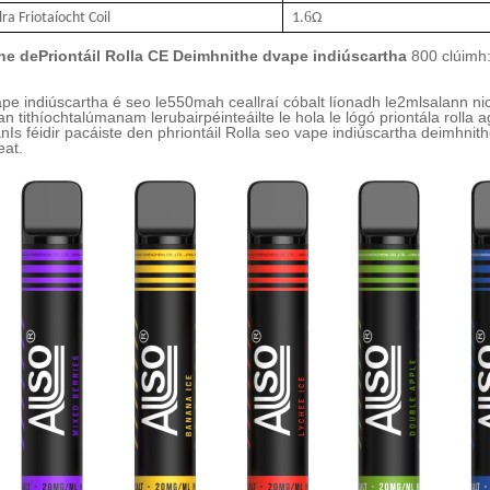
6
a Friotaíocht Coil
1.
Ω
he de
Priontáil Rolla CE Deimhnithe d
vape indiúscartha
800 clúimh
ape indiúscartha é seo le
55
0mah ceallraí cóbalt líonadh le
2
ml
salann ni
an tithíocht
alúmanam
le
rubair
péinteáilte le hola
le lógó priontála rolla 
an
Is féidir pacáiste den phriontáil Rolla seo vape indiúscartha deimhni
eat.