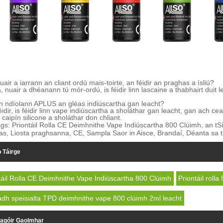
uair a iarrann an cliant ordú mais-toirte, an féidir an praghas a ísliú?
, nuair a dhéanann tú mór-ordú, is féidir linn lascaine a thabhairt duit le
n ndíolann APLUS an gléas indiúscartha gan leacht?
féidir, is féidir linn vape indiúscartha a sholáthar gan leacht, gan ach c
 caipín silicone a sholáthar don chliant.
gs: Priontáil Rolla CE Deimhnithe Vape Indiúscartha 800 Clúimh, an tSí
s, Liosta praghsanna, CE, Sampla Saor in Aisce, Brandaí, Déanta sa 
b Táirge
táil Rolla CE Deimhnithe Vape Indiúscartha 800 Clúimh
Priontáil roll
dh speisialta TPD deimhnithe vape 800 clúimh 2ml leacht
agóir Gaolmhar