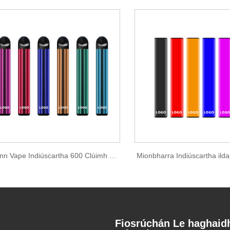
Peann Vape Indiúscartha 600 Clúimh 2ml E-leacht
Mionbharra Indiúscartha ilda
Fiosrúchán Le haghaid