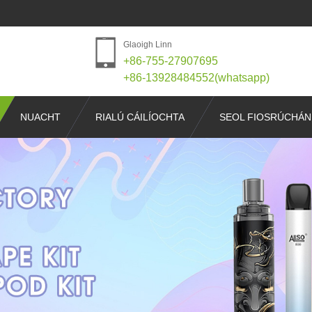
Glaoigh Linn
+86-755-27907695
+86-13928484552(whatsapp)
NUACHT
RIALÚ CÁILÍOCHTA
SEOL FIOSRÚCHÁN