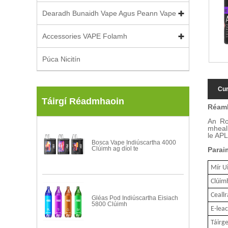
Dearadh Bunaidh Vape Agus Peann Vape
Accessories VAPE Folamh
Púca Nicitín
Cur
Táirgí Réadmhaoin
Réam
An Ro
mheal
le APL
Bosca Vape Indiúscartha 4000
Clúimh ag díol te
Parai
Mír U
Clúim
Ceallr
Gléas Pod Indiúscartha Eisiach
5800 Clúimh
E-lea
Táirg