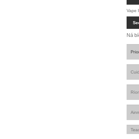
Vape I
Se
Ná bí