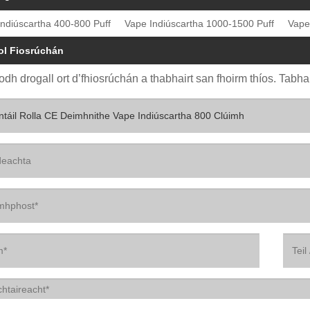
ndiúscartha 400-800 Puff
Vape Indiúscartha 1000-1500 Puff
Vape
ol Fiosrúchán
odh drogall ort d’fhiosrúchán a thabhairt san fhoirm thíos. Tabhar