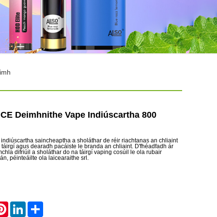
úimh
a CE Deimhnithe Vape Indiúscartha 800
 indiúscartha saincheaptha a sholáthar de réir riachtanas an chliaint
 táirgí agus dearadh pacáiste le branda an chliaint. D'fhéadfadh ár
hla difriúil a sholáthar do na táirgí vaping cosúil le ola rubair
án, péinteáilte ola laicearaithe srl.
atsApp
Pinterest
LinkedIn
Share