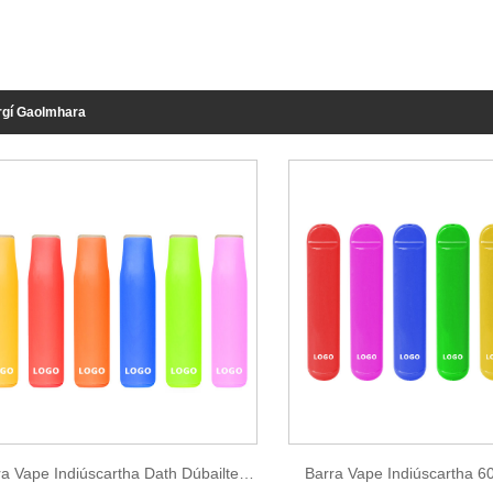
rgí Gaolmhara
Barra Vape Indiúscartha Dath Dúbailte 400 Clúimh
Barra Vape Indiúscartha 6