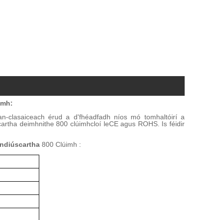
imh
:
an-clasaiceach é
rud a d'fhéadfadh níos mó tomhaltóirí a
cartha deimhnithe 800 clúimh
cloí le
CE agus ROHS
.
Is féidir
indiúscartha
800 Clúimh
: