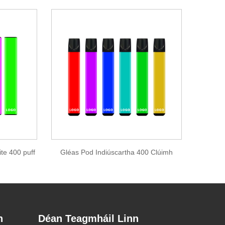
ite 400 puff
Gléas Pod Indiúscartha 400 Clúimh
h
Déan Teagmháil Linn