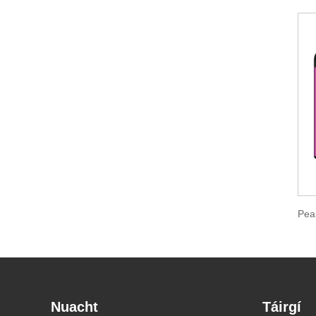
Nuacht
Táirgí