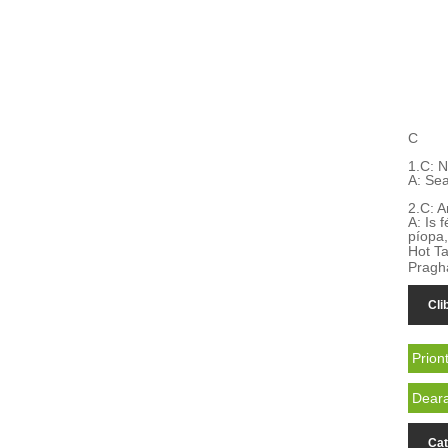
C
1.
C: N
A: Sea
2.
C: A
A: Is 
píopa,
Hot Ta
Pragha
Cli
Prion
Deara
Cat