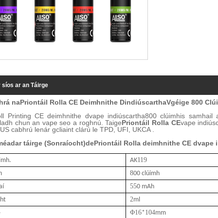
 síos ar an Táirge
hrá na
Priontáil Rolla CE Deimhnithe D
indiúscartha
V
géige
800 Clú
ll Printing CE deimhnithe d
vape indiúscartha
800 clúimh
is samhail 
ladh chun an vape seo a roghnú
.
T
aige
Priontáil Rolla CE
vape indiús
US cabhrú lenár gcliaint clárú le TPD, UFI, UKCA .
méadar táirge (
Sonraíocht
)
de
Priontáil Rolla deimhnithe CE d
vape 
119
imh.
AK
8
h
00 clúimh
55
aí
0 mAh
2
cht
ml
Φ
1
6
1
04
e
*
mm