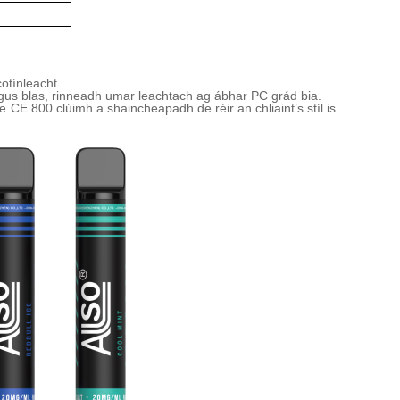
:
cotín
leacht.
agus blas,
rinneadh umar leachtach ag ábhar PC grád bia.
the CE 800 clúimh a shaincheapadh de réir an chliaint
’
s stíl is