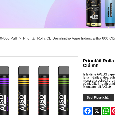
0-800 Puff
>
Priontáil Rolla CE Deimhnithe Vape Indiúscartha 800 Cl
Priontáil Roll
Clúimh
Is féidir le APLUS vape
lena n-áirítear dearadh
monarcha cóireáil dromc
péinteáilte i ndath grád
Mionsamhail:AK119
Seol Fiosrúchán
Facebook
X
Wh