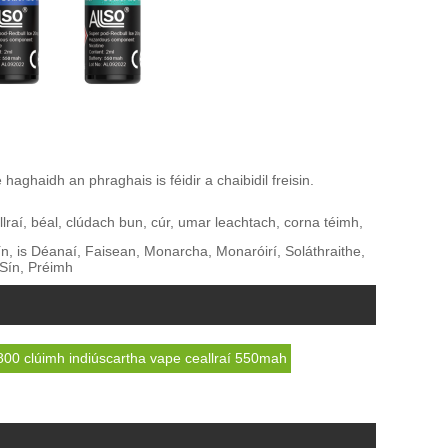
 haghaidh an phraghais is féidir a chaibidil freisin.
eallraí, béal, clúdach bun, cúr, umar leachtach, corna téimh,
n, is Déanaí, Faisean, Monarcha, Monaróirí, Soláthraithe,
tSín, Préimh
a 800 clúimh indiúscartha vape ceallraí 550mah