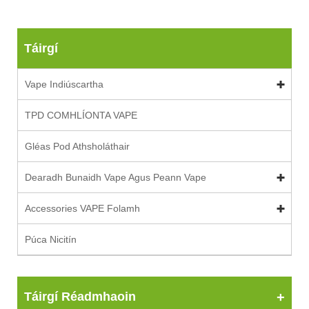
Táirgí
Vape Indiúscartha
TPD COMHLÍONTA VAPE
Gléas Pod Athsholáthair
Dearadh Bunaidh Vape Agus Peann Vape
Accessories VAPE Folamh
Púca Nicitín
Táirgí Réadmhaoin