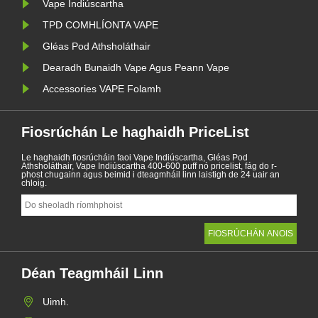
Vape Indiúscartha
TPD COMHLÍONTA VAPE
Gléas Pod Athsholáthair
Dearadh Bunaidh Vape Agus Peann Vape
Accessories VAPE Folamh
Fiosrúchán Le haghaidh PriceList
Le haghaidh fiosrúcháin faoi Vape Indiúscartha, Gléas Pod
Athsholáthair, Vape Indiúscartha 400-600 puff nó pricelist, fág do r-
phost chugainn agus beimid i dteagmháil linn laistigh de 24 uair an
chloig.
Déan Teagmháil Linn
Uimh.