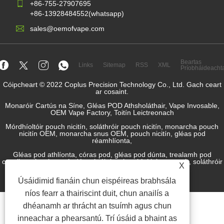
+86-755-27907695
+86-13928484552(whatsapp)
sales@oemofvape.com
Beartas
Links
Sitemap
RSS
XML
Príobháideacht
Cóipcheart © 2022 Coplus Precision Technology Co., Ltd. Gach ceart
ar cosaint.
Monaróir Cartús na Síne, Gléas POD Athsholáthair, Vape Invosable,
OEM Vape Factory, Toitín Leictreonach
Mórdhíoltóir pouch nicitín, soláthróir pouch nicitín, monarcha pouch
nicitín OEM, monarcha snus OEM, pouch nicitín, gléas pod
réamhlíonta,
Gléas pod athlíonta, córas pod, gléas pod dúnta, trealamh pod
oscailte, r-leacht, r-sú, déantúsóir leacht toitíní leictreonach, soláthróir
X
snus.
Úsáidimid fianáin chun eispéireas brabhsála
níos fearr a thairiscint duit, chun anailís a
dhéanamh ar thrácht an tsuímh agus chun
inneachar a phearsantú. Trí úsáid a bhaint as