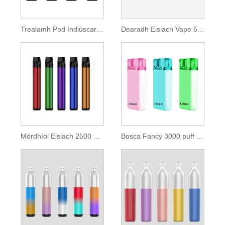
Trealamh Pod Indiúscartha 3500 Clúimh
Dearadh Eisiach Vape 5500 clúimh
Mórdhíol Eisiach 2500 Puff Vape Indiúscartha
Bosca Fancy 3000 puff Vaporizer Indiúscartha