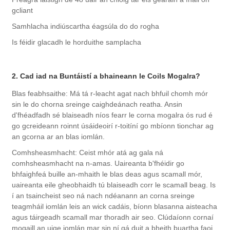
gcliant
Samhlacha indiúscartha éagsúla do do rogha
Is féidir glacadh le horduithe samplacha
2. Cad iad na Buntáistí a bhaineann le Coils Mogalra?
Blas feabhsaithe: Má tá r-leacht agat nach bhfuil chomh mór
sin le do chorna sreinge caighdeánach reatha. Ansin
d'fhéadfadh sé blaiseadh níos fearr le corna mogalra ós rud é
go gcreideann roinnt úsáideoirí r-toitíní go mbíonn tionchar ag
an gcorna ar an blas iomlán.
Comhsheasmhacht: Ceist mhór atá ag gala ná
comhsheasmhacht na n-amas. Uaireanta b'fhéidir go
bhfaighfeá buille an-mhaith le blas deas agus scamall mór,
uaireanta eile gheobhaidh tú blaiseadh corr le scamall beag. Is
í an tsaincheist seo ná nach ndéanann an corna sreinge
teagmháil iomlán leis an wick cadáis, bíonn blasanna aisteacha
agus táirgeadh scamall mar thoradh air seo. Clúdaíonn cornaí
mogaill an uige iomlán mar sin ní gá duit a bheith buartha faoi