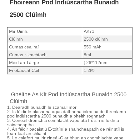
Fhoireann Pod Indiúscartha Bunaidh
2500 Clúimh
Mír Uimh.
AK71
Clúimh
2500 clúimh
Cumas ceallraí
550 mAh
Cumas r-leachtach
8ml
Méid an Táirge
¦ 26*112mm
Friotaíocht Coil
1.2Î©
Gnéithe As Kit Pod Indiúscartha Bunaidh 2500
Clúimh
1. Dearadh bunaidh le scamall mór
2. Is féidir le blasanna agus dathanna iolracha de threalamh
pod indiúscartha 2500 bunaidh a bheith roghnach
3. Cóireáil dromchla comhlacht vape atá freisin is féidir a
saincheaptha
4. An féidir pacáistiú E-toitíní a shaincheapadh de réir stíl is
fearr leat an chliaint
5. Le calafort muirir cineál-C ar bhun an chomhlachta vape