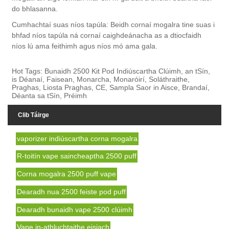
do bhlasanna.
Cumhachtaí suas níos tapúla: Beidh cornaí mogalra tine suas i
bhfad níos tapúla ná cornaí caighdeánacha as a dtiocfaidh
níos lú ama feithimh agus níos mó ama gala.
Hot Tags: Bunaidh 2500 Kit Pod Indiúscartha Clúimh, an tSín,
is Déanaí, Faisean, Monarcha, Monaróirí, Soláthraithe,
Praghas, Liosta Praghas, CE, Sampla Saor in Aisce, Brandaí,
Déanta sa tSín, Préimh
Clib Táirge
vaporizer indiúscartha corna mogalra
R-toitín vape saincheaptha 2500 puff
Corna mogalra 2500 puff vape
Dearadh nua 2500 feiste pod puff
Dearadh bunaidh vape 2500 clúimh
Vape in-athluchtaithe eisiach