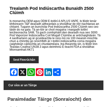
Trealamh Pod Indiúscartha Bunaidh 2500
Clúimh
Is monarcha OEM agus ODM E-toitíní é APLUS VAPE. Is féidir lenár
bhfoireann T&F dearadh aitheantais a sholáthar de réir riachtanas an
chliaint. Tugann an bunchóip Pod Indiúscartha 2500 Clúimh seo ceo
láidir do na gala. Tá an-tóir ar choil mogalra i margadh toitíní
leictreonacha SAM. Tá gach comhpháirt den dearadh nua seo 3000
Pod Vaporizer Indiúscartha Coil Mogall Clúimhe ar ardchaighdeán. Tá
4 saotharlann ag ár gcuideachta le níos mó ná 100 meaisín iniúchta
chun a chinntiú go sroichfidh ár r-toitíní indiúscartha corna mogalra
caighdeán cáilíochta an chustaiméara. Ina theannta sin, is féidir linn
Teastas Ceallraí UN38.3 agus deimhniú E-leacht FDA a sholáthar.
Mionsamhail:AK71
Seol Fiosrúchán
Facebook
X
WhatsApp
Pinterest
LinkedIn
Share
Cur síos ar an Táirge
Paraiméadar Táirge (Sonraíocht) den