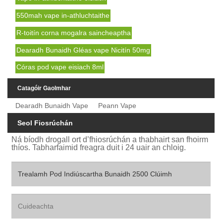
550mah vape in-athluchtaithe
R-toitín corna mogalra saincheaptha
Dearadh Bunaidh Gléas vape Nicitín 50mg
Córas pod vape eisiach 8ml
Catagóir Gaolmhar
Dearadh Bunaidh Vape
Peann Vape
Seol Fiosrúchán
Ná bíodh drogall ort d’fhiosrúchán a thabhairt san fhoirm
thíos. Tabharfaimid freagra duit i 24 uair an chloig.