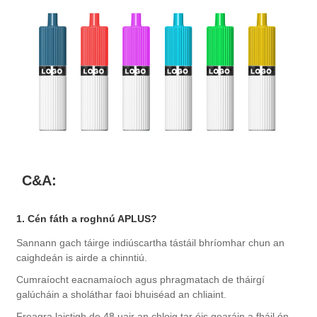
C&A:
1. Cén fáth a roghnú APLUS?
Sannann gach táirge indiúscartha tástáil bhríomhar chun an
caighdeán is airde a chinntiú.
Cumraíocht eacnamaíoch agus phragmatach de tháirgí
galúcháin a sholáthar faoi bhuiséad an chliaint.
Freagra laistigh de 48 uair an chloig tar éis gearáin a fháil ón