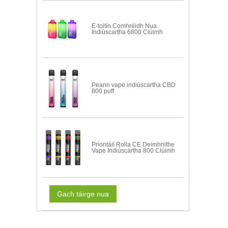
E-toitín Comhréidh Nua
Indiúscartha 6800 Clúimh
Peann vape indiúscartha CBD
800 puff
Priontáil Rolla CE Deimhnithe
Vape Indiúscartha 800 Clúimh
Gach táirge nua