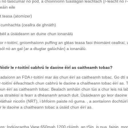
s nó taiscumar nó pod, a choinníonn tuaslagán leachtach (r-leacht nó r-
eáin eile
nt teasa (atomizer)
 cumhachta (ceallra de ghnáth)
béil a úsáideann an duine chun ionanálú
eor r-toitíní, gníomhaíonn puffing an gléas teasa faoi thiomáint ceallra
sól nó an gal (ar a dtugtar galúchán) a ionanálú.
féidir le r-toitíní cabhrú le daoine éirí as caitheamh tobac?
adaíonn an FDA r-toitíní mar áis chun éirí as caitheamh tobac. Go dtí s
 r-toitíní éifeachtach chun cabhrú le daoine a chaitheann tobac éirí as
un éirí as caitheamh tobac. Bealach amháin chun tús a chur leis ná labhai
a straitéisí is fearr a dhéanamh amach duit. Úsáideann go leor daoine c
láthair nicotín (NRT), i bhfoirm paiste nó guma. , a aontaíonn dochtúirí
dir le daoine a chaitheann tobac a úsáid chun éirí as.
gs: Indiúscartha Vape 650mah 1200 clúimh, an tSín, is nua, faisin, mon