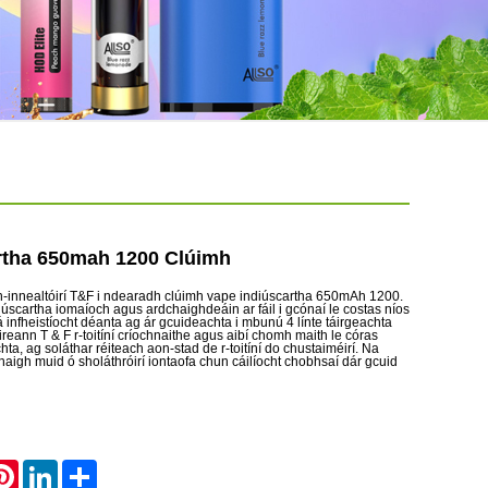
rtha 650mah 1200 Clúimh
r n-innealtóirí T&F i ndearadh clúimh vape indiúscartha 650mAh 1200.
iúscartha iomaíoch agus ardchaighdeáin ar fáil i gcónaí le costas níos
á infheistíocht déanta ag ár gcuideachta i mbunú 4 línte táirgeachta
oireann T & F r-toitíní críochnaithe agus aibí chomh maith le córas
ta, ag soláthar réiteach aon-stad de r-toitíní do chustaiméirí. Na
naigh muid ó sholáthróirí iontaofa chun cáilíocht chobhsaí dár gcuid
atsApp
Pinterest
LinkedIn
Share