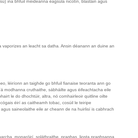
sú) ina bhfuil méideanna éagsúla nicotín, blastáin agus
í, a vaporizes an leacht sa datha. Ansin déanann an duine an
eo, léiríonn an taighde go bhfuil fianaise teoranta ann go
. Tá modhanna cruthaithe, sábháilte agus éifeachtacha eile
rt le do dhochtúir, altra, nó comhairleoir quitline oilte
ógais éirí as caitheamh tobac, cosúil le teiripe
 agus saineolaithe eile ar cheann de na huirlisí is cabhrach
archa, monaróirí, soláthraithe, praghas, liosta praghsanna,