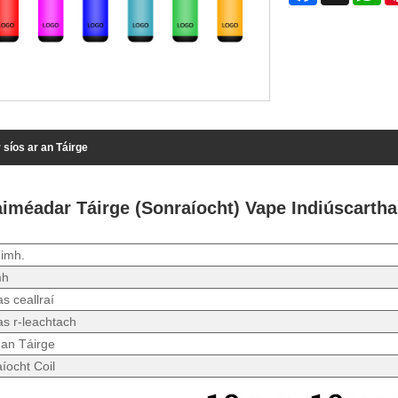
 síos ar an Táirge
aiméadar Táirge (Sonraíocht) Vape Indiúscarth
Uimh.
mh
 ceallraí
s r-leachtach
 an Táirge
aíocht Coil