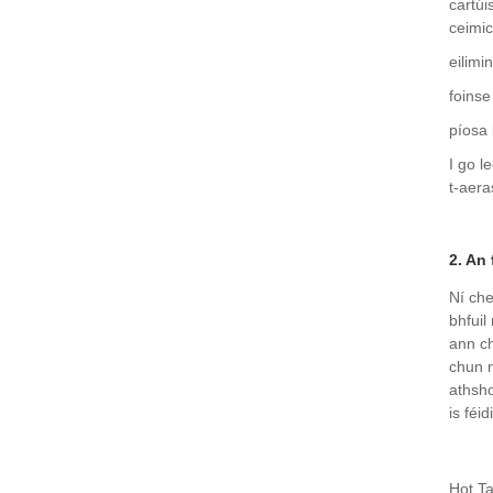
cartúi
ceimic
eilimi
foinse
píosa 
I go l
t-aera
2. An 
Ní che
bhfuil
ann ch
chun n
athsho
is féi
Hot Ta