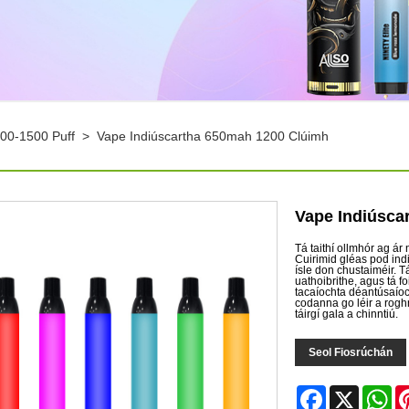
000-1500 Puff
>
Vape Indiúscartha 650mah 1200 Clúimh
Vape Indiúsca
Tá taithí ollmhór ag á
Cuirimid gléas pod ind
ísle don chustaiméir. T
uathoibrithe, agus tá f
tacaíochta déantúsaíoch
codanna go léir a rogh
táirgí gala a chinntiú.
Seol Fiosrúchán
Facebook
X
Wh