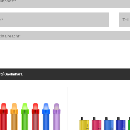
rgí Gaolmhara