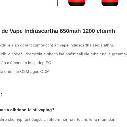
 de Vape Indiúscartha 650mah 1200 clúimh
féidir leis an gcliant cumraíocht an vape indiúscartha seo a athrú.
féidir le cóireáil dromchla a bheith ina phéinteáil ola rubair nó le greamái
bán alúmanaim le tip drip PC
ilte orduithe OEM agus ODM.
:
nas a oibríonn feistí vaping?
thre chomhpháirt éagsúla i bhformhór na r-toitíní, lena n-áirítear: