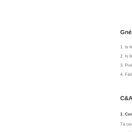
Gné
1. Is 
2. Is 
3. Pío
4. Fá
C&A
1. Co
Tá cei