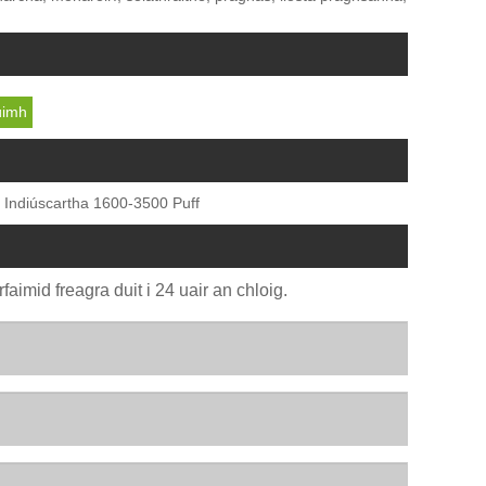
úimh
 Indiúscartha 1600-3500 Puff
faimid freagra duit i 24 uair an chloig.