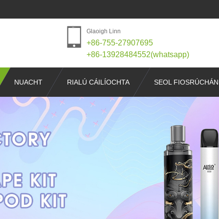
Glaoigh Linn
+86-755-27907695
+86-13928484552(whatsapp)
NUACHT
RIALÚ CÁILÍOCHTA
SEOL FIOSRÚCHÁN