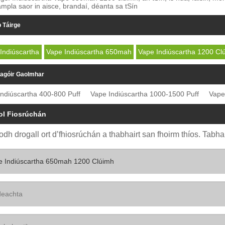
mpla saor in aisce, brandaí, déanta sa tSín
b Táirge
Indiúscartha
Vape Indiúscartha 650mah
Vape Indiúscartha 1200 Cl
agóir Gaolmhar
ndiúscartha 400-800 Puff
Vape Indiúscartha 1000-1500 Puff
Vape
ol Fiosrúchán
odh drogall ort d’fhiosrúchán a thabhairt san fhoirm thíos. Tabhar