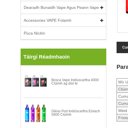
Dearadh Bunaidh Vape Agus Peann Vape
Accessories VAPE Folamh
Púca Nicitín
Cur
Táirgí Réadmhaoin
Par
Bosca Vape Indiúscartha 4000
Mír 
Clúimh ag díol te
Clúi
Cumas
Cuma
Méid
Gléas Pod Indiúscartha Eisiach
5800 Clúimh
Friot