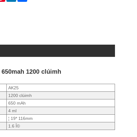
a 650mah 1200 clúimh
AK25
1200 clúimh
650 mAh
4 ml
¦ 19* 116mm
1.6 Î©