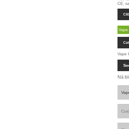
CE, sa
Cli
Vape 
Cat
Vape I
Se
Ná bí