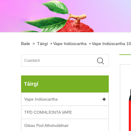
Baile
>
Táirgí
Vape Indiúscartha
Vape Indiúscartha 1
>
>
Táirgí
Vape Indiúscartha
TPD COMHLÍONTA VAPE
Gléas Pod Athsholáthair