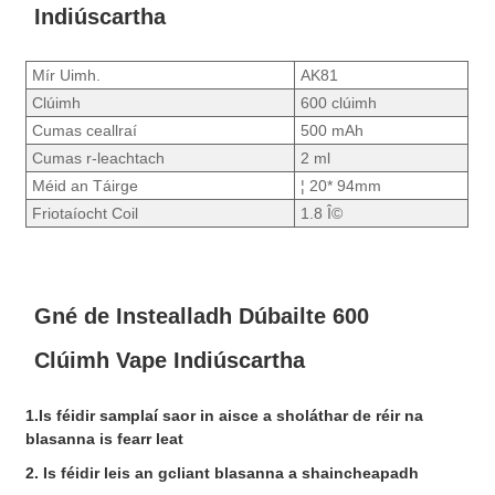
Indiúscartha
Mír Uimh.
AK81
Clúimh
600 clúimh
Cumas ceallraí
500 mAh
Cumas r-leachtach
2 ml
Méid an Táirge
¦ 20* 94mm
Friotaíocht Coil
1.8 Î©
Gné de Instealladh Dúbailte 600
Clúimh Vape Indiúscartha
1.
Is féidir samplaí saor in aisce a sholáthar de réir na
blasanna is fearr leat
2. Is féidir leis an gcliant blasanna a shaincheapadh