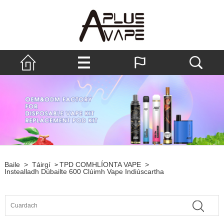
Baile
>
Táirgí
TPD COMHLÍONTA VAPE
>
>
Instealladh Dúbailte 600 Clúimh Vape Indiúscartha