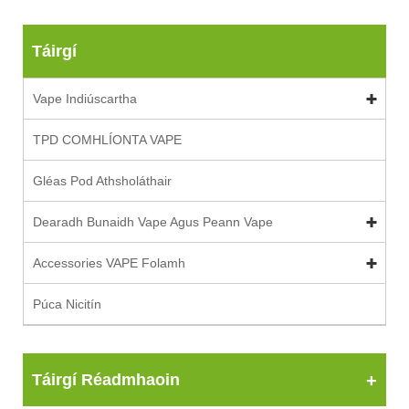
Táirgí
Vape Indiúscartha
TPD COMHLÍONTA VAPE
Gléas Pod Athsholáthair
Dearadh Bunaidh Vape Agus Peann Vape
Accessories VAPE Folamh
Púca Nicitín
Táirgí Réadmhaoin