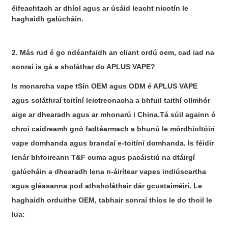
éifeachtach ar dhíol agus ar úsáid leacht nicotín le
haghaidh galúcháin.
2. Más rud é go ndéanfaidh an cliant ordú oem, cad iad na
sonraí is gá a sholáthar do APLUS VAPE?
Is monarcha vape tSín OEM agus ODM é APLUS VAPE
agus soláthraí toitíní leictreonacha a bhfuil taithí ollmhór
aige ar dhearadh agus ar mhonarú i China.Tá súil againn ó
chroí caidreamh gnó fadtéarmach a bhunú le mórdhíoltóirí
vape domhanda agus brandaí e-toitíní domhanda. Is féidir
lenár bhfoireann T&F cuma agus pacáistiú na dtáirgí
galúcháin a dhearadh lena n-áirítear vapes indiúscartha
agus gléasanna pod athsholáthair dár gcustaiméirí. Le
haghaidh orduithe OEM, tabhair sonraí thíos le do thoil le
lua: