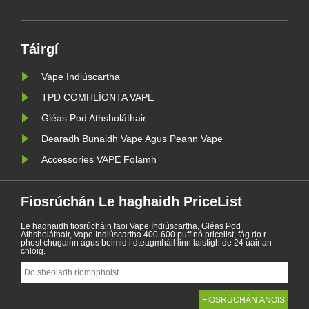
il
tá roinnt tíortha agus tá cosc ar
tháirgí gaile.
Táirgí
Vape Indiúscartha
TPD COMHLÍONTA VAPE
Gléas Pod Athsholáthair
Dearadh Bunaidh Vape Agus Peann Vape
Accessories VAPE Folamh
Fiosrúchán Le haghaidh PriceList
Le haghaidh fiosrúcháin faoi Vape Indiúscartha, Gléas Pod
Athsholáthair, Vape Indiúscartha 400-600 puff nó pricelist, fág do r-
phost chugainn agus beimid i dteagmháil linn laistigh de 24 uair an
chloig.