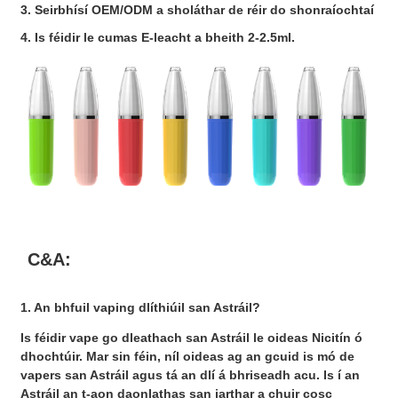
3. Seirbhísí OEM/ODM a sholáthar de réir do shonraíochtaí
4. Is féidir le cumas E-leacht a bheith 2-2.5ml.
C&A:
1. An bhfuil vaping dlíthiúil san Astráil?
Is féidir vape go dleathach san Astráil le oideas Nicitín ó
dhochtúir. Mar sin féin, níl oideas ag an gcuid is mó de
vapers san Astráil agus tá an dlí á bhriseadh acu. Is í an
Astráil an t-aon daonlathas san iarthar a chuir cosc ​​