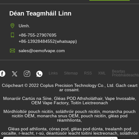
Déan Teagmháil Linn
Uimh.
+86-755-27907695
+86-13928484552(whatsapp)
sales@oemofvape.com
Beartas
Links
Sitemap
RSS
XML
Príobháideacht
Cóipcheart © 2022 Coplus Precision Technology Co., Ltd. Gach ceart
ar cosaint.
Monaróir Cartús na Síne, Gléas POD Athsholáthair, Vape Invosable,
OEM Vape Factory, Toitín Leictreonach
Mórdhíoltóir pouch nicitín, soláthróir pouch nicitín, monarcha pouch
nicitín OEM, monarcha snus OEM, pouch nicitín, gléas pod
réamhlíonta,
Gléas pod athlíonta, córas pod, gléas pod dúnta, trealamh pod
oscailte, r-leacht, r-sú, déantúsóir leacht toitíní leictreonach, soláthróir
snus.