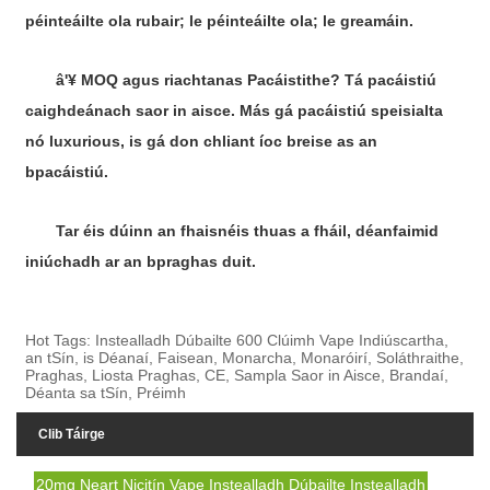
péinteáilte ola rubair; le péinteáilte ola; le greamáin.
â'¥ MOQ agus riachtanas Pacáistithe? Tá pacáistiú
caighdeánach saor in aisce. Más gá pacáistiú speisialta
nó luxurious, is gá don chliant íoc breise as an
bpacáistiú.
Tar éis dúinn an fhaisnéis thuas a fháil, déanfaimid
iniúchadh ar an bpraghas duit.
Hot Tags: Instealladh Dúbailte 600 Clúimh Vape Indiúscartha,
an tSín, is Déanaí, Faisean, Monarcha, Monaróirí, Soláthraithe,
Praghas, Liosta Praghas, CE, Sampla Saor in Aisce, Brandaí,
Déanta sa tSín, Préimh
Clib Táirge
20mg Neart Nicitín Vape Instealladh Dúbailte Instealladh