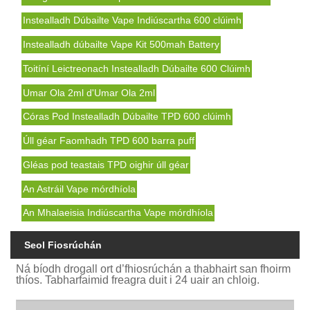
Instealladh Dúbailte Vape Indiúscartha 600 clúimh
Instealladh dúbailte Vape Kit 500mah Battery
Toitíní Leictreonach Instealladh Dúbailte 600 Clúimh
Umar Ola 2ml d'Umar Ola 2ml
Córas Pod Instealladh Dúbailte TPD 600 clúimh
Úll géar Faomhadh TPD 600 barra puff
Gléas pod teastais TPD oighir úll géar
An Astráil Vape mórdhíola
An Mhalaeisia Indiúscartha Vape mórdhíola
Seol Fiosrúchán
Ná bíodh drogall ort d’fhiosrúchán a thabhairt san fhoirm
thíos. Tabharfaimid freagra duit i 24 uair an chloig.