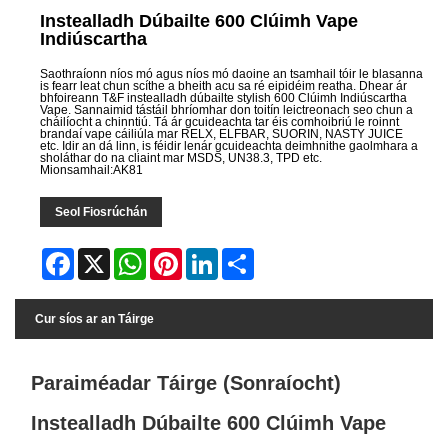
Instealladh Dúbailte 600 Clúimh Vape
Indiúscartha
Saothraíonn níos mó agus níos mó daoine an tsamhail tóir le blasanna
is fearr leat chun scíthe a bheith acu sa ré eipidéim reatha. Dhear ár
bhfoireann T&F instealladh dúbailte stylish 600 Clúimh Indiúscartha
Vape. Sannaimid tástáil bhríomhar don toitín leictreonach seo chun a
cháilíocht a chinntiú. Tá ár gcuideachta tar éis comhoibriú le roinnt
brandaí vape cáiliúla mar RELX, ELFBAR, SUORIN, NASTY JUICE
etc. Idir an dá linn, is féidir lenár gcuideachta deimhnithe gaolmhara a
sholáthar do na cliaint mar MSDS, UN38.3, TPD etc.
Mionsamhail:AK81
Seol Fiosrúchán
Facebook
X
WhatsApp
Pinterest
LinkedIn
Share
Cur síos ar an Táirge
Paraiméadar Táirge (Sonraíocht)
Instealladh Dúbailte 600 Clúimh Vape