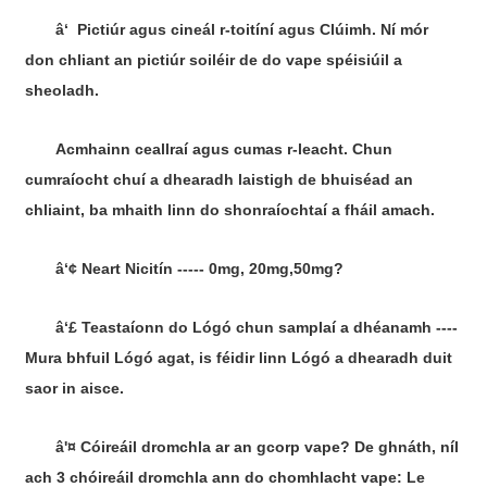
â‘ Pictiúr agus cineál r-toitíní agus Clúimh. Ní mór
don chliant an pictiúr soiléir de do vape spéisiúil a
sheoladh.
Acmhainn ceallraí agus cumas r-leacht. Chun
cumraíocht chuí a dhearadh laistigh de bhuiséad an
chliaint, ba mhaith linn do shonraíochtaí a fháil amach.
â‘¢ Neart Nicitín ----- 0mg, 20mg,50mg?
â‘£ Teastaíonn do Lógó chun samplaí a dhéanamh ----
Mura bhfuil Lógó agat, is féidir linn Lógó a dhearadh duit
saor in aisce.
â'¤ Cóireáil dromchla ar an gcorp vape? De ghnáth, níl
ach 3 chóireáil dromchla ann do chomhlacht vape: Le