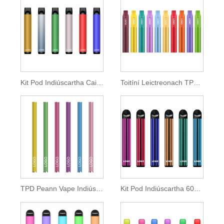
Kit Pod Indiúscartha Caighdeánach TPD 550mah
Toitíní Leictreonach TPD 500mah Battery Litiam
TPD Peann Vape Indiúscartha caol 350mah Battery
Kit Pod Indiúscartha 600 clúimh de E-leacht 2ml