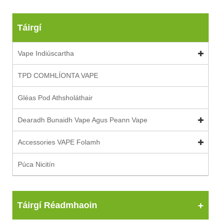
Táirgí
Vape Indiúscartha
TPD COMHLÍONTA VAPE
Gléas Pod Athsholáthair
Dearadh Bunaidh Vape Agus Peann Vape
Accessories VAPE Folamh
Púca Nicitín
Táirgí Réadmhaoin