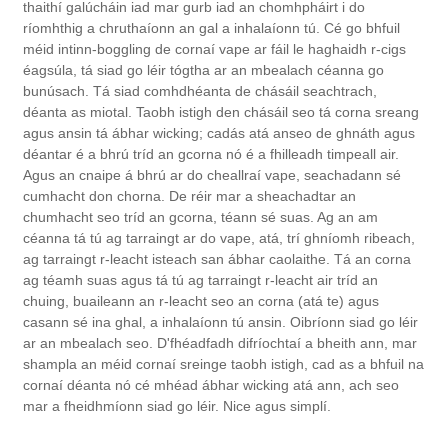
thaithí galúcháin iad mar gurb iad an chomhpháirt i do
ríomhthig a chruthaíonn an gal a inhalaíonn tú. Cé go bhfuil
méid intinn-boggling de cornaí vape ar fáil le haghaidh r-cigs
éagsúla, tá siad go léir tógtha ar an mbealach céanna go
bunúsach. Tá siad comhdhéanta de chásáil seachtrach,
déanta as miotal. Taobh istigh den chásáil seo tá corna sreang
agus ansin tá ábhar wicking; cadás atá anseo de ghnáth agus
déantar é a bhrú tríd an gcorna nó é a fhilleadh timpeall air.
Agus an cnaipe á bhrú ar do cheallraí vape, seachadann sé
cumhacht don chorna. De réir mar a sheachadtar an
chumhacht seo tríd an gcorna, téann sé suas. Ag an am
céanna tá tú ag tarraingt ar do vape, atá, trí ghníomh ribeach,
ag tarraingt r-leacht isteach san ábhar caolaithe. Tá an corna
ag téamh suas agus tá tú ag tarraingt r-leacht air tríd an
chuing, buaileann an r-leacht seo an corna (atá te) agus
casann sé ina ghal, a inhalaíonn tú ansin. Oibríonn siad go léir
ar an mbealach seo. D'fhéadfadh difríochtaí a bheith ann, mar
shampla an méid cornaí sreinge taobh istigh, cad as a bhfuil na
cornaí déanta nó cé mhéad ábhar wicking atá ann, ach seo
mar a fheidhmíonn siad go léir. Nice agus simplí.