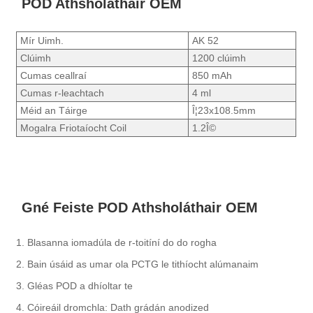
POD Athsholáthair OEM
Mír Uimh.
AK 52
Clúimh
1200 clúimh
Cumas ceallraí
850 mAh
Cumas r-leachtach
4 ml
Méid an Táirge
Î¦23x108.5mm
Mogalra Friotaíocht Coil
1.2Î©
Gné Feiste POD Athsholáthair OEM
1. Blasanna iomadúla de r-toitíní do do rogha
2. Bain úsáid as umar ola PCTG le tithíocht alúmanaim
3. Gléas POD a dhíoltar te
4. Cóireáil dromchla: Dath grádán anodized