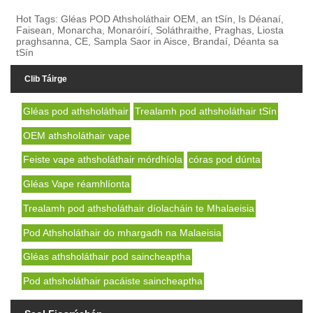
Hot Tags: Gléas POD Athsholáthair OEM, an tSín, Is Déanaí,
Faisean, Monarcha, Monaróirí, Soláthraithe, Praghas, Liosta
praghsanna, CE, Sampla Saor in Aisce, Brandaí, Déanta sa
tSín
Clib Táirge
Gléas pod athsholáthair
Trealamh pod athsholáthair tSín
OEM athsholáthair vape
Feiste vape athsholáthair mórdhíola
córas pod dúnta
Gléas Vape réamhlíonta
Trealamh pod athsholáthair díolacháin te Mhalaeisia
Pod Athsholáthair do mhargadh na Malaeisia
Gléas athsholáthair pod saincheaptha
Pod athsholáthair pacáiste saincheaptha