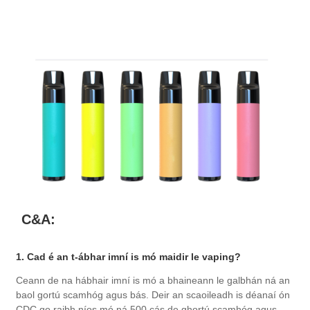
C&A:
1. Cad é an t-ábhar imní is mó maidir le vaping?
Ceann de na hábhair imní is mó a bhaineann le galbhán ná an
baol gortú scamhóg agus bás. Deir an scaoileadh is déanaí ón
CDC go raibh níos mó ná 500 cás de ghortú scamhóg agus