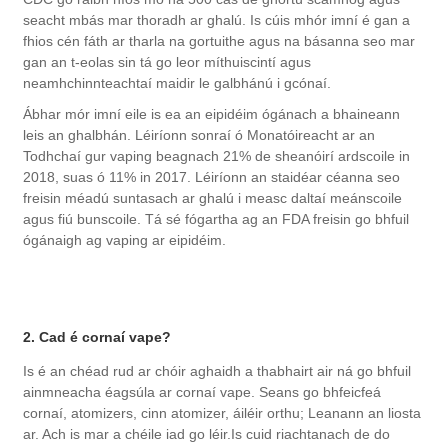
seacht mbás mar thoradh ar ghalú. Is cúis mhór imní é gan a
fhios cén fáth ar tharla na gortuithe agus na básanna seo mar
gan an t-eolas sin tá go leor míthuiscintí agus
neamhchinnteachtaí maidir le galbhánú i gcónaí.
Ábhar mór imní eile is ea an eipidéim ógánach a bhaineann
leis an ghalbhán. Léiríonn sonraí ó Monatóireacht ar an
Todhchaí gur vaping beagnach 21% de sheanóirí ardscoile in
2018, suas ó 11% in 2017. Léiríonn an staidéar céanna seo
freisin méadú suntasach ar ghalú i measc daltaí meánscoile
agus fiú bunscoile. Tá sé fógartha ag an FDA freisin go bhfuil
ógánaigh ag vaping ar eipidéim.
2. Cad é cornaí vape?
Is é an chéad rud ar chóir aghaidh a thabhairt air ná go bhfuil
ainmneacha éagsúla ar cornaí vape. Seans go bhfeicfeá
cornaí, atomizers, cinn atomizer, áiléir orthu; Leanann an liosta
ar. Ach is mar a chéile iad go léir.Is cuid riachtanach de do