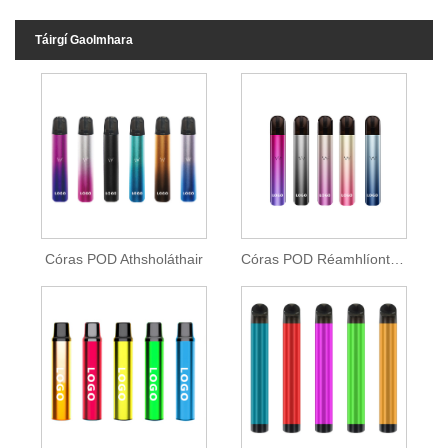
Táirgí Gaolmhara
Córas POD Athsholáthair
Córas POD Réamhlíonta OEM