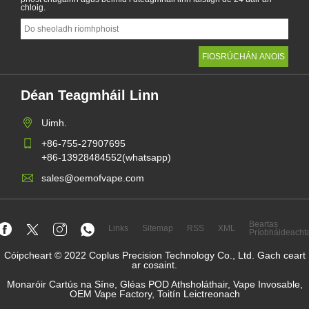
chloig.
Déan Teagmháil Linn
Uimh.
+86-755-27907695
+86-13928484552(whatsapp)
sales@oemofvape.com
Beartas
Links
Sitemap
RSS
XML
Príobháideacht
Cóipcheart © 2022 Coplus Precision Technology Co., Ltd. Gach ceart
ar cosaint.
Monaróir Cartús na Síne, Gléas POD Athsholáthair, Vape Invosable,
OEM Vape Factory, Toitín Leictreonach