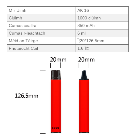
Mír Uimh.
AK 16
Clúimh
1600 clúimh
Cumas ceallraí
850 mAh
Cumas r-leachtach
6 ml
Méid an Táirge
Î¦20*126.5mm
Friotaíocht Coil
1.6 Î©