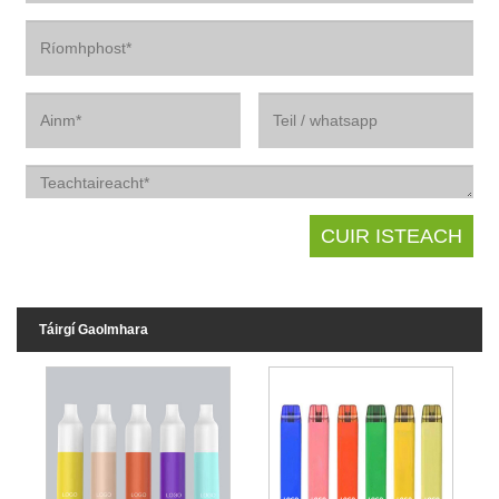
Táirgí Gaolmhara