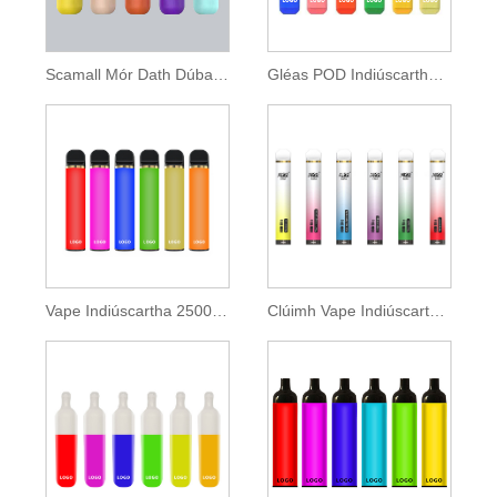
Scamall Mór Dath Dúbailte Vape Indiúscartha 2000 Clúimh
Gléas POD Indiúscartha Clúimh OEM 1800
Vape Indiúscartha 2500 clúimh le 9.5ml E-leacht
Clúimh Vape Indiúscartha 2000 le E-leacht Zenwi