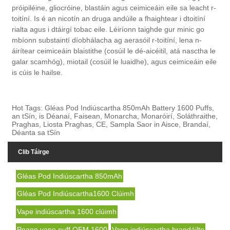
próipiléine, gliocróine, blastáin agus ceimiceáin eile sa leacht r-
toitíní. Is é an nicotín an druga andúile a fhaightear i dtoitíní
rialta agus i dtáirgí tobac eile. Léiríonn taighde gur minic go
mbíonn substaintí díobhálacha ag aerasóil r-toitíní, lena n-
áirítear ceimiceáin blaistithe (cosúil le dé-aicéitil, atá nasctha le
galar scamhóg), miotail (cosúil le luaidhe), agus ceimiceáin eile
is cúis le hailse.
Hot Tags: Gléas Pod Indiúscartha 850mAh Battery 1600 Puffs,
an tSín, is Déanaí, Faisean, Monarcha, Monaróirí, Soláthraithe,
Praghas, Liosta Praghas, CE, Sampla Saor in Aisce, Brandaí,
Déanta sa tSín
Clib Táirge
Gléas Pod Indiúscartha 850mAh
Gléas Pod Indiúscartha1600 Clúimh
Vape indiúscartha 1600 clúimh
Peann vape puff OEM 1600
Vape indiúscartha brandáilte