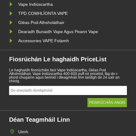
Vape Indiúscartha
TPD COMHLÍONTA VAPE
Gléas Pod Athsholáthair
Dearadh Bunaidh Vape Agus Peann Vape
Accessories VAPE Folamh
Fiosrúchán Le haghaidh PriceList
Le haghaidh fiosrúcháin faoi Vape Indiúscartha, Gléas Pod
Athsholáthair, Vape Indiúscartha 400-600 puff nó pricelist, fág do r-
phost chugainn agus beimid i dteagmháil linn laistigh de 24 uair an
chloig.
Déan Teagmháil Linn
Uimh.