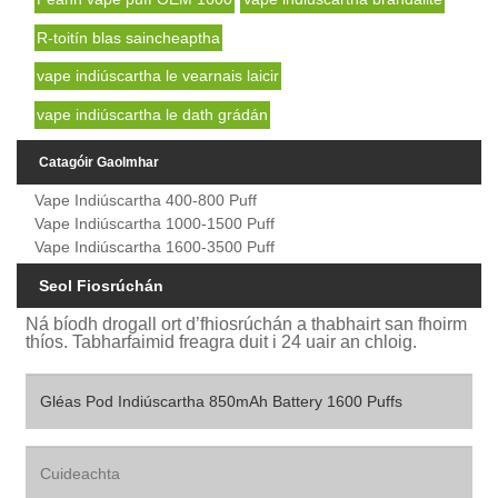
R-toitín blas saincheaptha
vape indiúscartha le vearnais laicir
vape indiúscartha le dath grádán
Catagóir Gaolmhar
Vape Indiúscartha 400-800 Puff
Vape Indiúscartha 1000-1500 Puff
Vape Indiúscartha 1600-3500 Puff
Seol Fiosrúchán
Ná bíodh drogall ort d’fhiosrúchán a thabhairt san fhoirm
thíos. Tabharfaimid freagra duit i 24 uair an chloig.