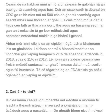
Ceann de na hábhair imní is mó a bhaineann le galbhán ná an
baol gortú scamhóg agus bás. Deir an scaoileadh is déanaí ón
CDC go raibh níos mó ná 500 cás de ghortú scamhóg agus
seacht mbás mar thoradh ar ghalú. Is cúis mhór imní é gan a
fhios cén fáth ar tharla na gortuithe agus na básanna seo mar
gan an t-eolas sin tá go leor míthuiscintí agus
neamhchinnteachtaí maidir le galbhánú i gcónaí.
Ábhar mór imní eile is ea an eipidéim ógánach a bhaineann
leis an ghalbhán. Léiríonn sonraí ó Monatóireacht ar an
Todhchaí gur vaping beagnach 21% de sheanóirí ardscoile in
2018, suas ó 11% in 2017. Léiríonn an staidéar céanna seo
freisin méadú suntasach ar ghalú i measc daltaí meánscoile
agus fiú bunscoile. Tá sé fógartha ag an FDA freisin go bhfuil
ógánaigh ag vaping ar eipidéim.
2. Cad é r-toitíní?
Is gléasanna ceallraí-chumhachta iad e-toitíní a oibríonn trí
leacht a théamh isteach in aerasól a ionanálaíonn an t-
úsáideoir agus a easanálann. De ghnáth bíonn nicotín, glycol