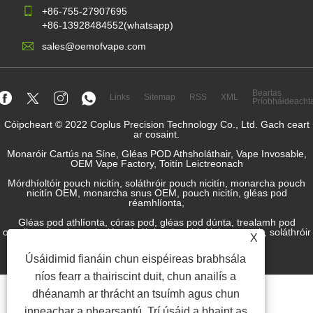
+86-755-27907695
+86-13928484552(whatsapp)
sales@oemofvape.com
Beartas
Links
Sitemap
RSS
XML
Príobháideacht
Cóipcheart © 2022 Coplus Precision Technology Co., Ltd. Gach ceart
ar cosaint.
Monaróir Cartús na Síne, Gléas POD Athsholáthair, Vape Invosable,
OEM Vape Factory, Toitín Leictreonach
Mórdhíoltóir pouch nicitín, soláthróir pouch nicitín, monarcha pouch
nicitín OEM, monarcha snus OEM, pouch nicitín, gléas pod
réamhlíonta,
Gléas pod athlíonta, córas pod, gléas pod dúnta, trealamh pod
oscailte, r-leacht, r-sú, déantúsóir leacht toitíní leictreonach, soláthróir
X
snus.
Úsáidimid fianáin chun eispéireas brabhsála
níos fearr a thairiscint duit, chun anailís a
dhéanamh ar thrácht an tsuímh agus chun
inneachar a phearsantú. Trí úsáid a bhaint as