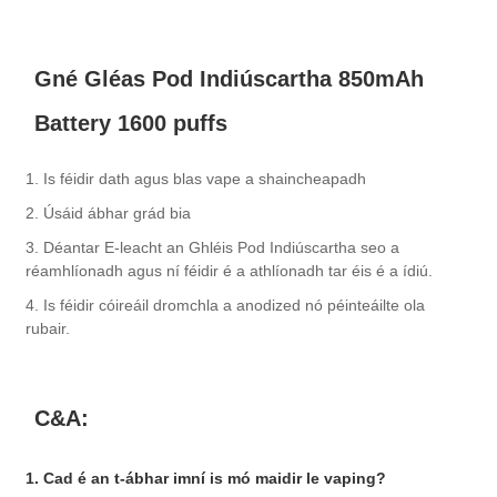
Gné Gléas Pod Indiúscartha 850mAh
Battery 1600 puffs
1. Is féidir dath agus blas vape a shaincheapadh
2. Úsáid ábhar grád bia
3. Déantar E-leacht an Ghléis Pod Indiúscartha seo a
réamhlíonadh agus ní féidir é a athlíonadh tar éis é a ídiú.
4. Is féidir cóireáil dromchla a anodized nó péinteáilte ola
rubair.
C&A:
1. Cad é an t-ábhar imní is mó maidir le vaping?