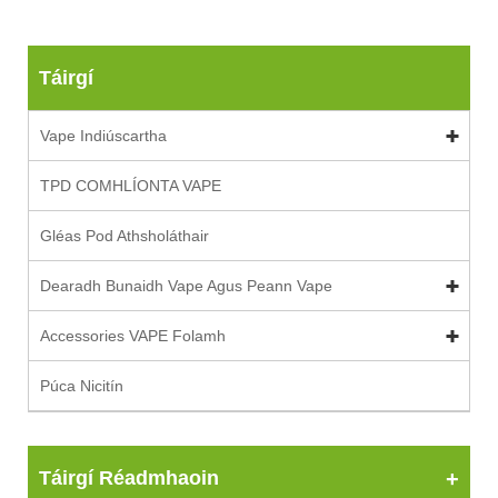
Táirgí
Vape Indiúscartha
TPD COMHLÍONTA VAPE
Gléas Pod Athsholáthair
Dearadh Bunaidh Vape Agus Peann Vape
Accessories VAPE Folamh
Púca Nicitín
Táirgí Réadmhaoin