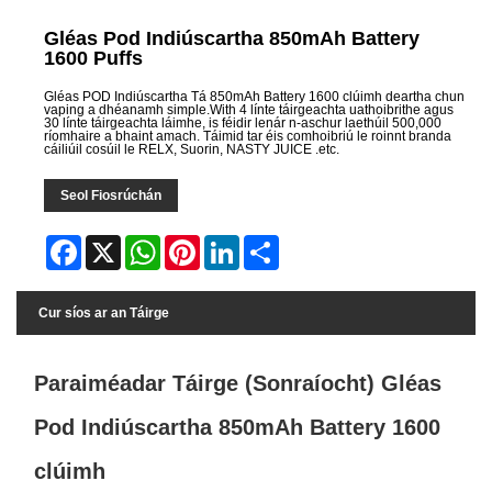
Gléas Pod Indiúscartha 850mAh Battery
1600 Puffs
Gléas POD Indiúscartha Tá 850mAh Battery 1600 clúimh deartha chun
vaping a dhéanamh simple.With 4 línte táirgeachta uathoibrithe agus
30 línte táirgeachta láimhe, is féidir lenár n-aschur laethúil 500,000
ríomhaire a bhaint amach. Táimid tar éis comhoibriú le roinnt branda
cáiliúil cosúil le RELX, Suorin, NASTY JUICE .etc.
Seol Fiosrúchán
Facebook
X
WhatsApp
Pinterest
LinkedIn
Share
Cur síos ar an Táirge
Paraiméadar Táirge (Sonraíocht) Gléas
Pod Indiúscartha 850mAh Battery 1600
clúimh